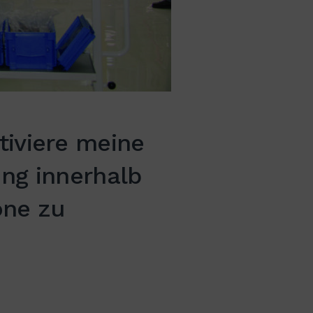
iviere meine
ung innerhalb
one zu