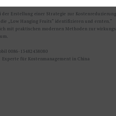
 der Erstellung einer Strategie zur Kostenreduzierung
 die „Low Hanging Fruits“ identifizieren und ernten.“
sich mit praktischen modernen Methoden zur wirkungs
tum.
obil 0086-13482438080
d Experte für Kostenmanagement in China