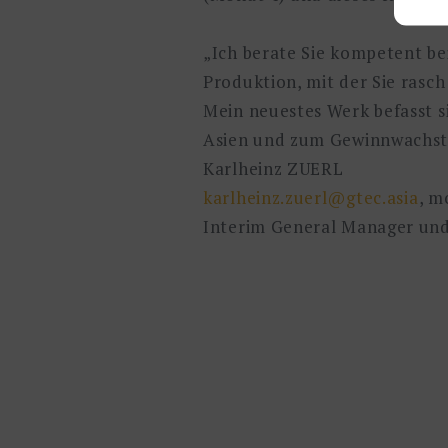
„Ich berate Sie kompetent bei
Produktion, mit der Sie rasch
Mein neuestes Werk befasst 
Asien und zum Gewinnwachs
Karlheinz ZUERL
karlheinz.zuerl@gtec.asia
, m
Interim General Manager un