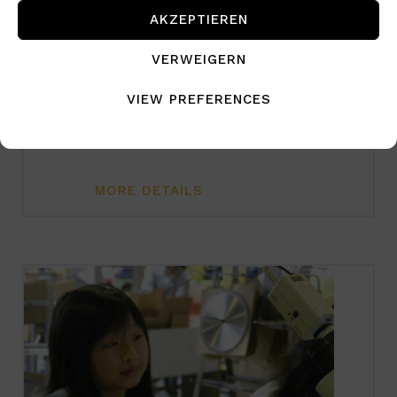
AKZEPTIEREN
Januar 5, 2023
China is becoming greener, but in
VERWEIGERN
some areas still heavily polluted.
VIEW PREFERENCES
Currently China is mostly using fossil
fuels to cover required energy
MORE DETAILS