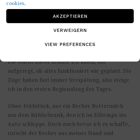
Dorfleben zeigt sich von seiner besten Seite.
cookies
.
AKZEPTIEREN
Doch bevor ich mich ins Festzelt des
Beikheimer Heimatfestes stürze, plane ich
VERWEIGERN
bereits meinen frühen Trip zum Münchner
Flughafen.
VIEW PREFERENCES
Die Nacht davor schlafe ich kaum, bin
aufgeregt, ob alles funktioniert wie geplant. Die
Züge haben fast immer Verspätung, also steige
ich in den ersten Regionalzug des Tages.
Ohne Frühstück, nur ein Becher Buttermilch
aus dem Kühlschrank, den ich im Eiltempo ins
Auto schleppe. Doch noch bevor ich es schaffe,
rutscht der Becher aus meiner Hand und