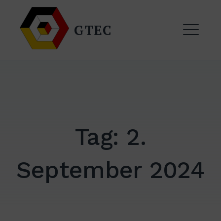
Zum
Inhalt
GTEC
springen
ME
Tag:
2.
September 2024
EXPAND
DROPDO